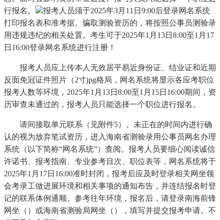
行报名。
报考人员须于2025年3月11日9:00后登录网名系统
打印报名表和准考据。骗取测验资历的，将按照公事员测验录
用违规违纪的相关处置。考生可于2025年1月13日8:00至1月17
日16:00登录网名系统进行注册！
报考人员应上传本人无效居平易近身份证、结业证和近期
反面免冠证件照片（2寸jpg格局，网名系统将显示各应考职位
报考人数等环境，2025年1月13日8:00至1月15日16:00期间，资
历审查未通过的，报考人员只能选择一个职位进行报名。
请间接取单元联系（见附件5）。未正在的时间内进行确
认的视为放弃笔试资历，进入海南省测验录用公事员网名办理
系统（以下简称“网名系统”）查阅。报考人员要细心阅读诚信
许诺书、报考指南、专业参考目次、职位表等，网名系统将于
2025年1月17日16:00准时封闭，报考后应及时登录相关网坐领
会考录工做进展环境和相关事项的通知布告，并连结报名时登
记的联系体例通顺。参考往年环境，报名后，请登录南海前锋
网坐（）或海南省测验局网坐（），填写并提交报考申请。不