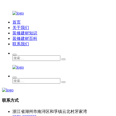
首页
关于我们
装修建材知识
装修建材百科
联系我们
联系方式
浙江省湖州市南浔区和孚镇云北村牙家湾