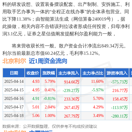
料的研发设想、设置装备摆设配套、出产制制、安拆施工、利
用取手艺办事为一体的“全程正在线办事”的全体承包营业。同
比下降11.38%；由智能算法生成（网信算备240019号），据
此操做，相关内容不合错误列位读者形成任何投资，归母净利
润3.1亿元，证券之星估值阐发提醒利尔盈利能力一般，
将来营收获长性一般。散户资金合计净流出849.34万元。
利尔当前最新总市值60.24亿元，毛利率15.12%。