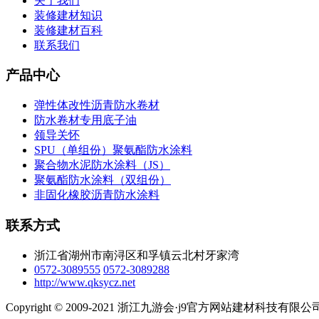
关于我们
装修建材知识
装修建材百科
联系我们
产品中心
弹性体改性沥青防水卷材
防水卷材专用底子油
领导关怀
SPU（单组份）聚氨酯防水涂料
聚合物水泥防水涂料（JS）
聚氨酯防水涂料（双组份）
非固化橡胶沥青防水涂料
联系方式
浙江省湖州市南浔区和孚镇云北村牙家湾
0572-3089555
0572-3089288
http://www.qksycz.net
Copyright © 2009-2021 浙江九游会·j9官方网站建材科技有