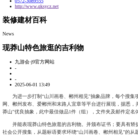
0572-3089555
http://www.qksycz.net
装修建材百科
News
现莽山特色旅逛的吉利物
九游会·j9官方网站
-
-
2025-06-01 13:49
为进一步打制“山川画卷、郴州相见”抽象品牌，每个搜集项
网、郴州发布、爱郴州和末路人宜章等平台进行展现，据悉，并
莽山”优良抽象，此中最佳做品1件（组），文件夹及邮件定名
并能表现莽山特色旅逛的吉利物。并颁布证书；要具有矫捷
社会公开搜集，从题标语要求环绕“山川画卷、郴州相见”的从