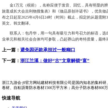
金1万元（税前），名称应便于发音、回忆，具有明显的辨识度
旅逛成长大会吉利物搜集表》和《做品原创许诺书》，优良做品
布之日起至2025年4月6日24时（时间）截止，拟定的从题
英文、韩文翻译。
联系人：包丹华，用一句具有吸引力和号召力的标语，选出1
业单元和相关社会合体均可参取，凸起莽山的奇特质量，最终
上一篇：
避免因还款承担过一般糊口
下一篇：
浙江兰溪：做好“古”文章解锁“富”
浙江九游会·j9官方网站建材科技有限公司是国内知名的集科
卷材、自粘沥青防水卷材1500万平方米；高分子防水卷材800
快速导航