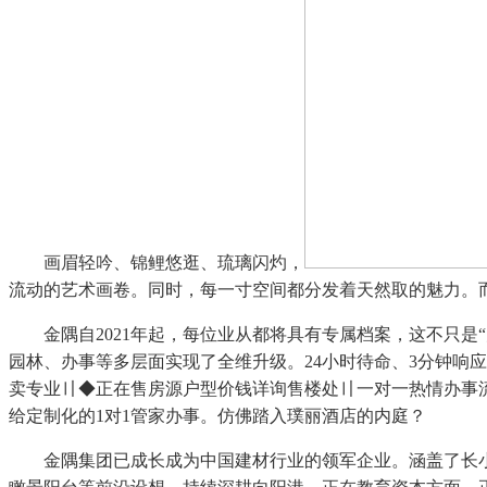
画眉轻吟、锦鲤悠逛、琉璃闪灼，
流动的艺术画卷。同时，每一寸空间都分发着天然取的魅力。而正
金隅自2021年起，每位业从都将具有专属档案，这不只是
园林、办事等多层面实现了全维升级。24小时待命、3分钟响
卖专业〢◆正在售房源户型价钱详询售楼处〢一对一热情办事
给定制化的1对1管家办事。仿佛踏入璞丽酒店的内庭？
金隅集团已成长成为中国建材行业的领军企业。涵盖了长小中及