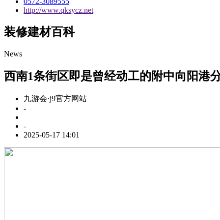
0572-3089555
http://www.qksycz.net
装修建材百科
News
西南1条街区即是曾经动工的附中向阳港
九游会·j9官方网站
-
-
2025-05-17 14:01