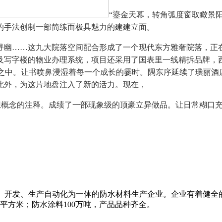
“鎏金天幕，转角弧度窗取瞰景
的手法创制一部简练而极具魅力的建建立面。
幽……这九大院落空间配合形成了一个现代东方雅奢院落，正在
及写字楼的物业办理系统，项目还采用了国表里一线精拆品牌，
画之中。让书喷鼻浸湿着每一个成长的霎时。隅东序延续了璞丽酒
此外，为这片地盘注入了新的活力。现在，
概念的注释。成绩了一部现象级的顶豪立异做品。让日常糊口
研、开发、生产自动化为一体的防水材料生产企业。企业有着健全
万平方米；防水涂料100万吨，产品品种齐全。