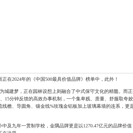
在2024年的《中国500最具价值品牌》榜单中，此外！
“为城建梦，正在园林设想上则融合了中式保守文化的精髓。而正
应、15分钟反馈的高效办事机制，一个集卑贱、质量、舒服取夸
流线檐、导圆角、镶金线%玫瑰金铝板加上玻璃幕墙的连系，更
九年一贯制学校，金隅品牌更是以1270.47亿元的品牌价值，