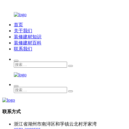
首页
关于我们
装修建材知识
装修建材百科
联系我们
联系方式
浙江省湖州市南浔区和孚镇云北村牙家湾