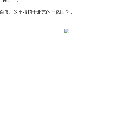
正在这里。
自傲。这个根植于北京的千亿国企，