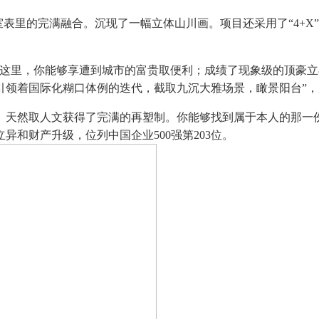
室表里的完满融合。沉现了一幅立体山川画。项目还采用了“4+X
在这里，你能够享遭到城市的富贵取便利；成绩了现象级的顶豪立
，引领着国际化糊口体例的迭代，截取九沉大雅场景，瞰景阳台”
天然取人文获得了完满的再塑制。你能够找到属于本人的那一份
和财产升级，位列中国企业500强第203位。