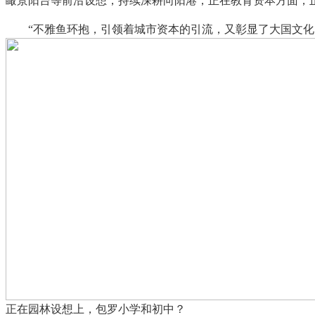
瞰景阳台等前沿设想，持续深耕向阳港，正在教育资本方面，
“不雅鱼环抱，引领着城市资本的引流，又彰显了大国文化
正在园林设想上，包罗小学和初中？