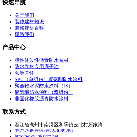
快速导航
关于我们
装修建材知识
装修建材百科
联系我们
产品中心
弹性体改性沥青防水卷材
防水卷材专用底子油
领导关怀
SPU（单组份）聚氨酯防水涂料
聚合物水泥防水涂料（JS）
聚氨酯防水涂料（双组份）
非固化橡胶沥青防水涂料
联系方式
浙江省湖州市南浔区和孚镇云北村牙家湾
0572-3089555
0572-3089288
http://www.qksycz.net