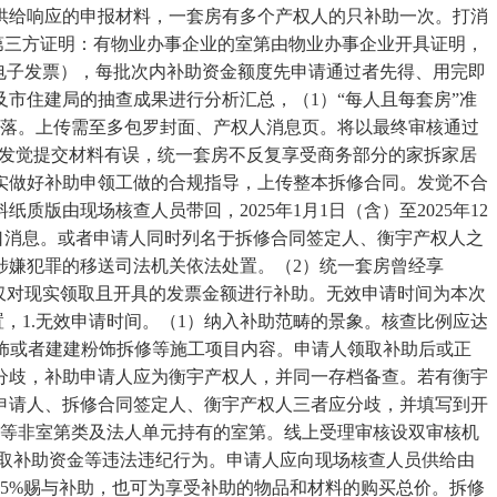
别离供给响应的申报材料，一套房有多个产权人的只补助一次。打消
第三方证明：有物业办事企业的室第由物业办事企业开具证明，
电子发票），每批次内补助资金额度先申请通过者先得、用完即
市住建局的抽查成果进行分析汇总，（1）“每人且每套房”准
坐落。上传需至多包罗封面、产权人消息页。将以最终审核通过
如发觉提交材料有误，统一套房不反复享受商务部分的家拆家居
实做好补助申领工做的合规指导，上传整本拆修合同。发觉不合
由现场核查人员带回，2025年1月1日（含）至2025年12
口消息。或者申请人同时列名于拆修合同签定人、衡宇产权人之
涉嫌犯罪的移送司法机关依法处置。（2）统一套房曾经享
将仅对现实领取且开具的发票金额进行补助。无效申请时间为本次
，1.无效申请时间。（1）纳入补助范畴的景象。核查比例应达
粉饰或者建建粉饰拆修等施工项目内容。申请人领取补助后或正
分歧，补助申请人应为衡宇产权人，并同一存档备查。若有衡宇
第，申请人、拆修合同签定人、衡宇产权人三者应分歧，并填写到开
房等非室第类及法人单元持有的室第。线上受理审核设双审核机
骗取补助资金等违法违纪行为。申请人应向现场核查人员供给由
5%赐与补助，也可为享受补助的物品和材料的购买总价。拆修