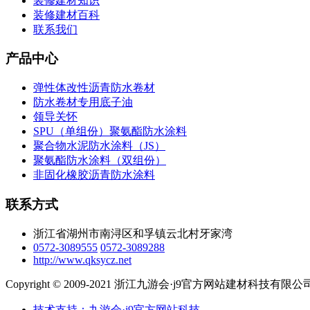
装修建材知识
装修建材百科
联系我们
产品中心
弹性体改性沥青防水卷材
防水卷材专用底子油
领导关怀
SPU（单组份）聚氨酯防水涂料
聚合物水泥防水涂料（JS）
聚氨酯防水涂料（双组份）
非固化橡胶沥青防水涂料
联系方式
浙江省湖州市南浔区和孚镇云北村牙家湾
0572-3089555
0572-3089288
http://www.qksycz.net
Copyright © 2009-2021 浙江九游会·j9官方网站建材科技有
技术支持：九游会·j9官方网站科技