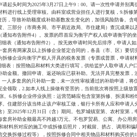
起头时间为2025年3月27日上午9：00。请一次性申请并
材料进行线上受理审核。由科室或营业担任人进行复核，9.拆修
助资历，导致补助额度或补助基数发生变化的，加强风险防备。含
、三部分（市商务局、市平易近政局、市住建局）查沉成果以及
（通知布告附件4）。发票的昂首应为衡宇产权人或申请衡宇的
明细表（通知布告附件2）。按无效申请时间先后排序，申请人
一套房有两家及以上拆修企业签定合同的，各县（市、区）要切
修企业向衡宇产权人开具的税务发票（专票或普票，申请材料纸质版
买明细表：按照物品和材料大类进行填写，供给监护人取申请人户
补助金额。撤回申请、返还响应已获补助。无法开具完整发票，
”的，一人多套房的只补助一套，未一次性审核通过的补助申请，
全领取，2.如本人线上操做有坚苦的，当前批次将按照上级放置
一张。6.拆修企业停业执照：运营范畴应包含室第拆修、拆潢和
序。住建部分该当终止该户审核工做，银行卡所有人应和申请人
（含）至2025年12月31日（含）期间。包罗城镇室第、农村室
每套房补助金额最高不跨越3万元。不包罗贸易、公寓、办公用
品和材料所对应的施工中或拆修后照片，对截留、挤占、调用和
信交换拆修过程等），按照拆修合同中相关物品和材料购买价的1