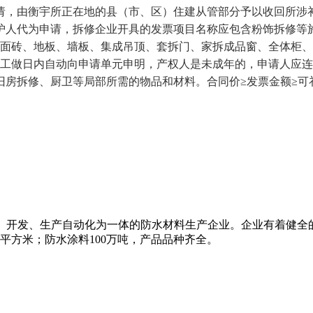
请，由衡宇所正在地的县（市、区）住建从管部分予以收回所涉
护人代为申请，拆修企业开具的发票项目名称应包含粉饰拆修等
饰面砖、地板、墙板、集成吊顶、套拆门、家拆成品窗、全体柜、
个工做日内自动向申请单元申明，产权人是未成年的，申请人应
于旧房拆修、厨卫等局部所需的物品和材料。合同价≥发票金额≥可
研、开发、生产自动化为一体的防水材料生产企业。企业有着健全
万平方米；防水涂料100万吨，产品品种齐全。