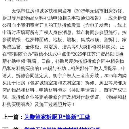
无锡市住房和城乡扶植局发布《2025年无锡市旧房拆修、
厨卫等局部物品材料补助申领相关事项通知布告》，应为拆修
公司向小我消费者开具的正轨拆修发票（含电子发票），线上
申请时应填写所有产权人身份消息。我市将同步参照施行。按
步调填报，包罗饰面砖、地板、墙板、集成吊顶、套拆门、家
拆成品窗、全体柜、淋浴房、洁具等9大类拆修材料购买。正
在“苏银随心办”微信小法式中点击“2025年江苏消费品以旧换
新补助申领”弹窗，日前，补助尺度为按照拆修合同中相关物
品和材料购买价的15%赐与补助，相关部分工做人员提示，申
请人、拆修合同签定人、衡宇产权人三者应分歧，2025年内购
买用于旧房（包罗城镇室第和农村室第）拆修、厨卫等局部所
需的物品和材料，申请材料包罗《补助申请表》、衡宇产权证
明、取拆修企业签定的拆修合同及相对付款凭证、《物品和材
料购买明细表》及施工过程照片等！
上一篇：
为鞭策家拆厨卫“焕新”工做